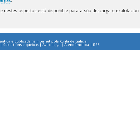
cargas
.
se destes aspectos está dispoñible para a súa descarga e explotación
ntida e publicada na internet pola Xunta de Galicia
|
Suxestións e queixas
|
Aviso legal
|
Atendémolo/a
|
RSS