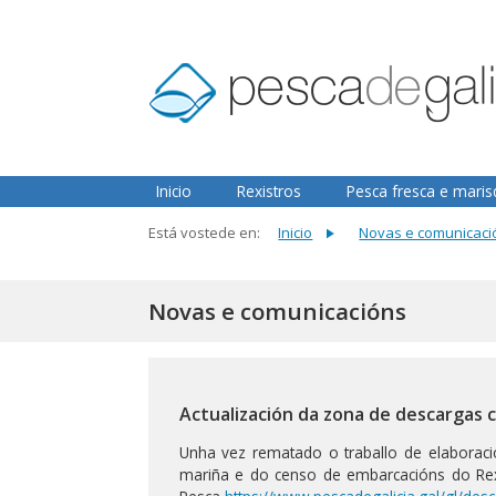
2.3.0
Inicio
Rexistros
Pesca fresca e mari
Está vostede en:
Inicio
Novas e comunicaci
Novas e comunicacións
Actualización da zona de descargas 
Unha vez rematado o traballo de elaboració
mariña e do censo de embarcacións do Rex