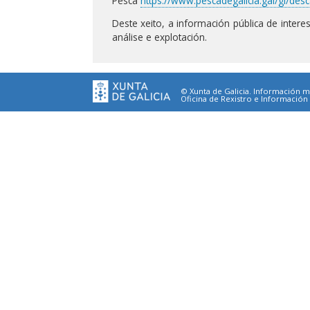
Pesca
https://www.pescadegalicia.gal/gl/des
Deste xeito, a información pública de intere
análise e explotación.
© Xunta de Galicia. Información ma
Oficina de Rexistro e Información