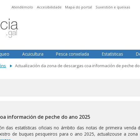
Atendémolo
Accesibilidade
Mapa do portal
Suxestión e queixas
squeo
Acuicultura
Pesca conxelada
Estatísticas
D
óns
Actualización da zona de descargas coa información de peche do
coa información de peche do ano 2025
n das estatísticas oficiais no ámbito das notas de primeira venda d
istro de buques pesqueiros para o ano 2025, actualizouse a zona 