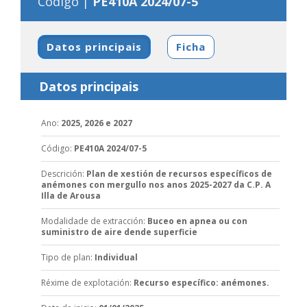
Código |
PE410A 2024/07-5
Datos principais
Ficha
Datos principais
Ano
:
2025, 2026 e 2027
Código
:
PE410A 2024/07-5
Descrición
:
Plan de xestión de recursos específicos de
anémones con mergullo nos anos 2025-2027 da C.P. A
Illa de Arousa
Modalidade de extracción
:
Buceo en apnea ou con
suministro de aire dende superficie
Tipo de plan
:
Individual
Réxime de explotación
:
Recurso específico: anémones.