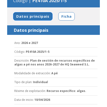
Código |
PE410A 2025/1-5
Datos principais
Ficha
Datos principais
Ano
:
2026 e 2027
Código
:
PE410A 2025/1-5
Descrición
:
Plan de xestión de recursos específicos de
algas a pé nos anos 2026-2027 de HQ Seaweed S.L.
Modalidade de extracción
:
A pé
Tipo de plan
:
Individual
Réxime de explotación
:
Recurso específico: algas.
Data de inicio
:
10/04/2026