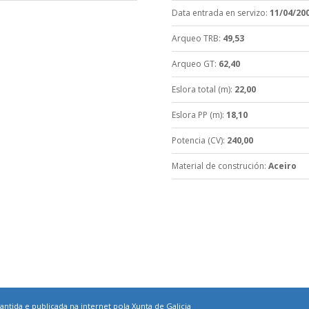
Data entrada en servizo
:
11/04/20
Arqueo TRB
:
49,53
Arqueo GT
:
62,40
Eslora total (m)
:
22,00
Eslora PP (m)
:
18,10
Potencia (CV)
:
240,00
Material de construción
:
Aceiro
ntida e publicada na internet pola Xunta de Galicia