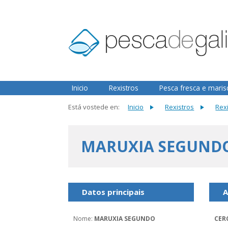
2.3.0
Inicio
Rexistros
Pesca fresca e mari
Está vostede en:
Inicio
Rexistros
Rex
MARUXIA SEGUND
Datos principais
A
Nome
:
MARUXIA SEGUNDO
CER