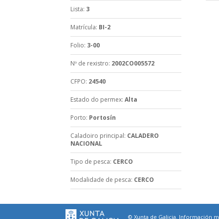
Lista
:
3
Matrícula
:
BI-2
Folio
:
3-00
Nº de rexistro
:
2002CO005572
CFPO
:
24540
Estado do permex
:
Alta
Porto
:
Portosín
Caladoiro principal
:
CALADERO
NACIONAL
Tipo de pesca
:
CERCO
Modalidade de pesca
:
CERCO
© Xunta de Galicia. Información ma