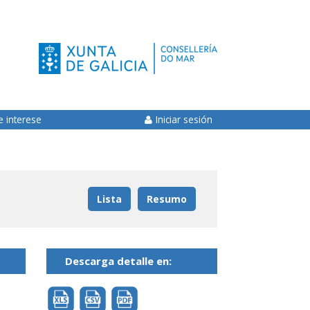
e interese
Iniciar sesión
Lista
Resumo
Descarga detalle en: