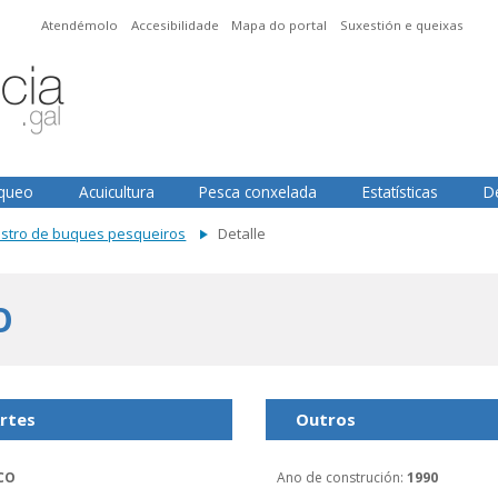
Atendémolo
Accesibilidade
Mapa do portal
Suxestión e queixas
squeo
Acuicultura
Pesca conxelada
Estatísticas
D
istro de buques pesqueiros
Detalle
O
rtes
Outros
CO
Ano de construción
:
1990