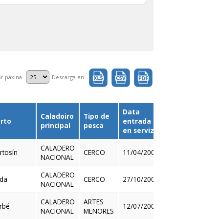
r páxina
Descarga en:
Data
Caladoiro
Tipo de
rto
entrada
Detalle
principal
pesca
en servizo
CALADERO
rtosín
CERCO
11/04/2000
NACIONAL
Ver
CALADERO
da
CERCO
27/10/2002
NACIONAL
Ver
CALADERO
ARTES
rbé
12/07/2003
NACIONAL
MENORES
Ver