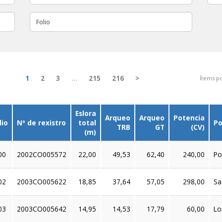
1
2
3
…
215
216
>
Ítems po
Eslora
Arqueo
Arqueo
Potencia
lio
Nº de rexistro
total
Po
TRB
GT
(CV)
(m)
00
2002CO005572
22,00
49,53
62,40
240,00
Po
02
2003CO005622
18,85
37,64
57,05
298,00
Sa
03
2003CO005642
14,95
14,53
17,79
60,00
Lo