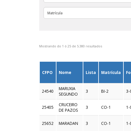
Mostrando do 1 ó 25 de 5.380 resultados
CFPO
Nome
Lista
Matrícula
Fo
MARUXIA
24540
3
BI-2
3-
SEGUNDO
CRUCEIRO
25405
3
CO-1
1-
DE PAZOS
25652
MARADAN
3
CO-1
1-