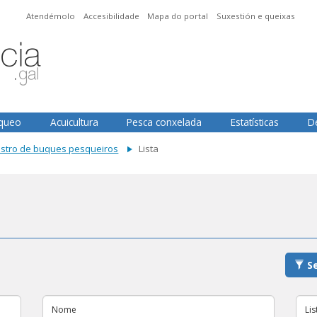
Atendémolo
Accesibilidade
Mapa do portal
Suxestión e queixas
squeo
Acuicultura
Pesca conxelada
Estatísticas
D
istro de buques pesqueiros
Lista
Se