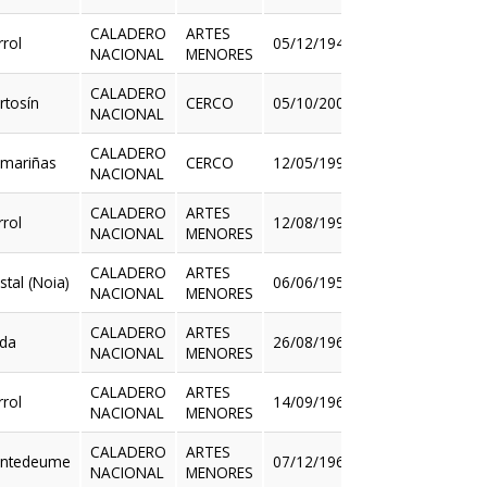
CALADERO
ARTES
rrol
05/12/1944
NACIONAL
MENORES
Ver
CALADERO
rtosín
CERCO
05/10/2000
NACIONAL
Ver
CALADERO
mariñas
CERCO
12/05/1998
NACIONAL
Ver
CALADERO
ARTES
rrol
12/08/1999
NACIONAL
MENORES
Ver
CALADERO
ARTES
stal (Noia)
06/06/1955
NACIONAL
MENORES
Ver
CALADERO
ARTES
da
26/08/1963
NACIONAL
MENORES
Ver
CALADERO
ARTES
rrol
14/09/1965
NACIONAL
MENORES
Ver
CALADERO
ARTES
ntedeume
07/12/1965
NACIONAL
MENORES
Ver