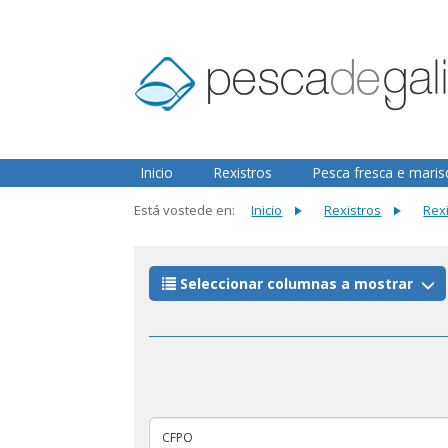
2.3.0
Inicio
Rexistros
Pesca fresca e mari
Está vostede en:
Inicio
Rexistros
Rex
Seleccionar columnas a mostrar