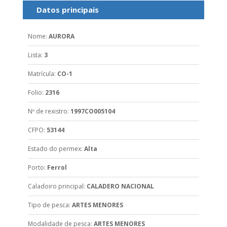
Datos principais
Nome
:
AURORA
Lista
:
3
Matrícula
:
CO-1
Folio
:
2316
Nº de rexistro
:
1997CO005104
CFPO
:
53144
Estado do permex
:
Alta
Porto
:
Ferrol
Caladoiro principal
:
CALADERO NACIONAL
Tipo de pesca
:
ARTES MENORES
Modalidade de pesca
:
ARTES MENORES