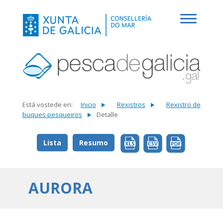
Está vostede en:
Inicio
Rexistros
Rexistro de
buques pesqueiros
Detalle
Lista
Resumo
AURORA