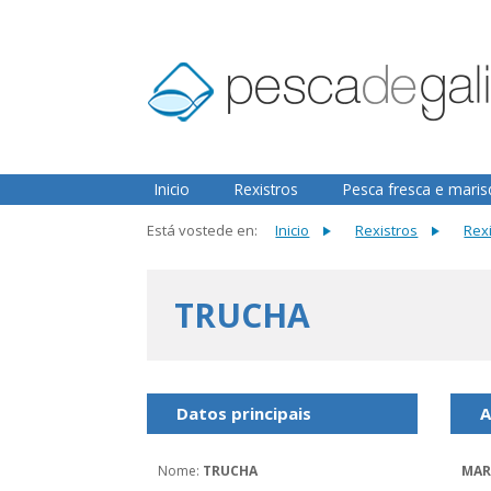
2.3.0
Inicio
Rexistros
Pesca fresca e mari
Está vostede en:
Inicio
Rexistros
Rex
TRUCHA
Datos principais
A
Nome
:
TRUCHA
MAR