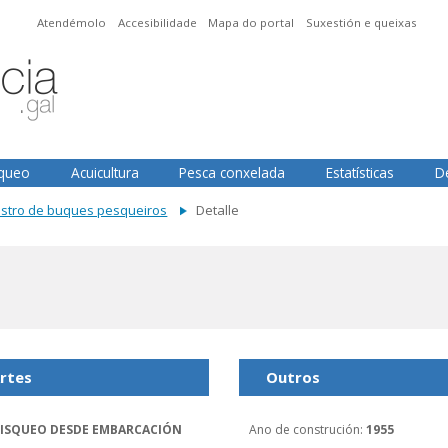
Atendémolo
Accesibilidade
Mapa do portal
Suxestión e queixas
squeo
Acuicultura
Pesca conxelada
Estatísticas
D
istro de buques pesqueiros
Detalle
rtes
Outros
ISQUEO DESDE EMBARCACIÓN
Ano de construción
:
1955