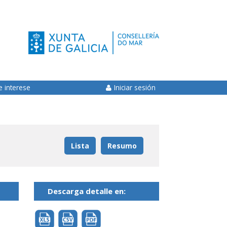
e interese
Iniciar sesión
Lista
Resumo
Descarga detalle en: