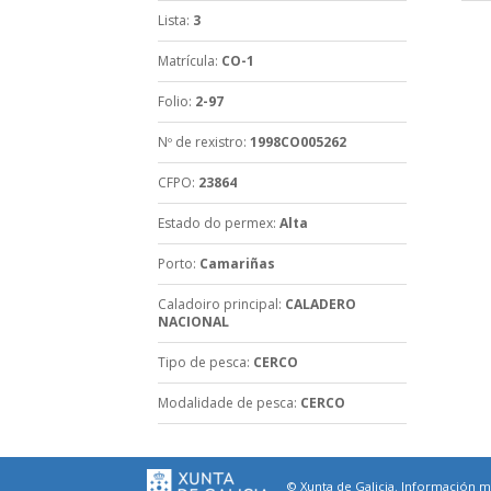
Lista
:
3
Matrícula
:
CO-1
Folio
:
2-97
Nº de rexistro
:
1998CO005262
CFPO
:
23864
Estado do permex
:
Alta
Porto
:
Camariñas
Caladoiro principal
:
CALADERO
NACIONAL
Tipo de pesca
:
CERCO
Modalidade de pesca
:
CERCO
© Xunta de Galicia. Información ma