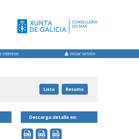
e interese
Iniciar sesión
Lista
Resumo
Descarga detalle en: