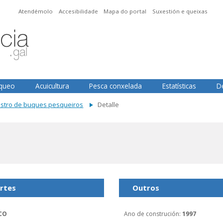
Atendémolo
Accesibilidade
Mapa do portal
Suxestión e queixas
squeo
Acuicultura
Pesca conxelada
Estatísticas
D
istro de buques pesqueiros
Detalle
rtes
Outros
CO
Ano de construción
:
1997