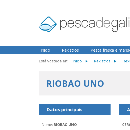
2.3.0
Inicio
Rexistros
Pesca fresca e mari
Está vostede en:
Inicio
Rexistros
Rex
RIOBAO UNO
Datos principais
A
Nome
:
RIOBAO UNO
CER