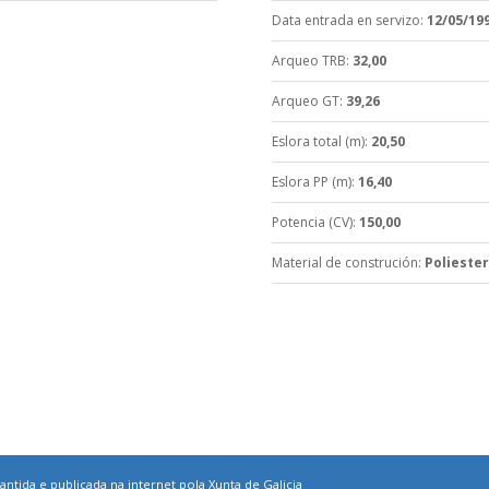
Data entrada en servizo
:
12/05/19
Arqueo TRB
:
32,00
Arqueo GT
:
39,26
Eslora total (m)
:
20,50
Eslora PP (m)
:
16,40
Potencia (CV)
:
150,00
Material de construción
:
Poliester
ntida e publicada na internet pola Xunta de Galicia